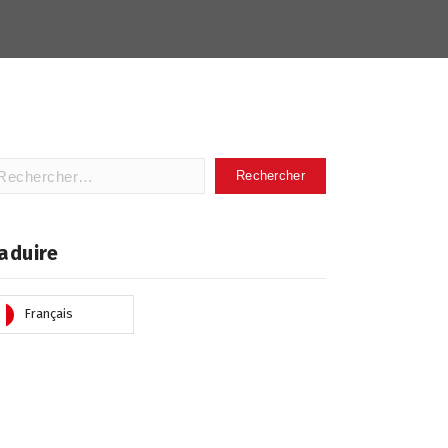
hercher :
aduire
Français